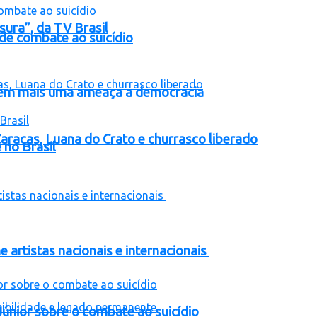
ura”, da TV Brasil
de combate ao suicídio
ro em mais uma ameaça a democracia
aracas, Luana do Crato e churrasco liberado
 no Brasil
e artistas nacionais e internacionais
nior sobre o combate ao suicídio