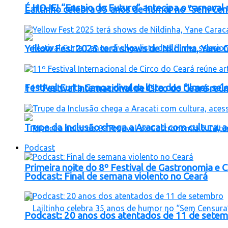
É HOJE! “Ensaio do Futuro” antecipa o carnaval 
Lailtinho celebra 35 anos de humor no “Sem Cens
Yellow Fest 2025 terá shows de Nildinha, Yane C
Festival Curta Canoa divulga lista dos filmes se
11º Festival Internacional de Circo do Ceará reún
Trupe da Inclusão chega a Aracati com cultura, 
Podcast
Primeira noite do 8º Festival de Gastronomia e 
Podcast: Final de semana violento no Ceará
Podcast: 20 anos dos atentados de 11 de sete