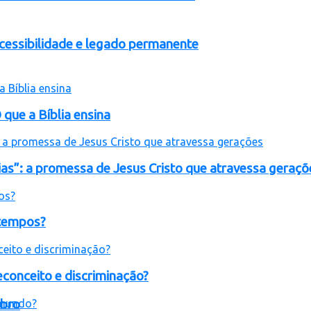
acessibilidade e legado permanente
que a Bíblia ensina
as”: a promessa de Jesus Cristo que atravessa geraçõ
 tempos?
econceito e discriminação?
mbro