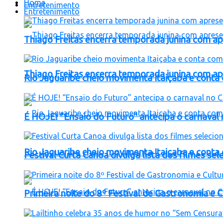
Home
Entretenimento
Entretenimento
Thiago Freitas encerra temporada junina com a
Thiago Freitas encerra temporada junina com a
Rio Jaguaribe cheio movimenta Itaiçaba e cont
É HOJE! “Ensaio do Futuro” antecipa o carnaval 
Rio Jaguaribe cheio movimenta Itaiçaba e cont
Festival Curta Canoa divulga lista dos filmes se
Primeira noite do 8º Festival de Gastronomia e 