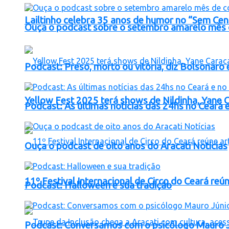
Lailtinho celebra 35 anos de humor no “Sem Cens
Ouça o podcast sobre o setembro amarelo mês 
Podcast: Preso, morto ou vitória, diz Bolsona
Yellow Fest 2025 terá shows de Nildinha, Yane C
Podcast: As últimas notícias das 24hs no Ceará e
Ouça o podcast de oito anos do Aracati Notícias
11º Festival Internacional de Circo do Ceará reún
Podcast: Halloween e sua tradição
Podcast: Conversamos com o psicólogo Mauro Jú