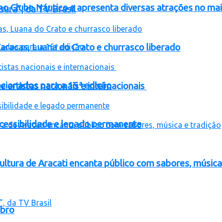
no Clube Náutico e apresenta diversas atrações no ma
ura”, da TV Brasil
aracas, Luana do Crato e churrasco liberado
lecionados para a 15ª edição
e artistas nacionais e internacionais
acessibilidade e legado permanente
Cultura de Aracati encanta público com sabores, música
mbro