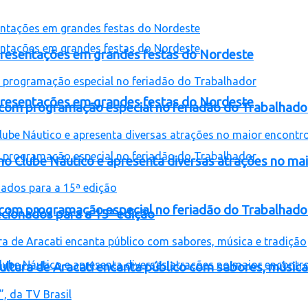
presentações em grandes festas do Nordeste
presentações em grandes festas do Nordeste
a com programação especial no feriadão do Trabalhado
no Clube Náutico e apresenta diversas atrações no ma
a com programação especial no feriadão do Trabalhado
lecionados para a 15ª edição
Cultura de Aracati encanta público com sabores, música