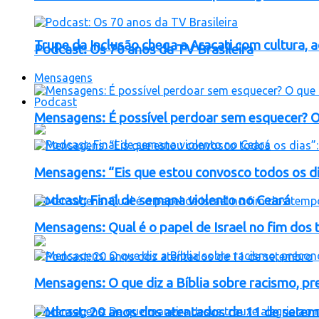
Trupe da Inclusão chega a Aracati com cultura, 
Podcast: Os 70 anos da TV Brasileira
Mensagens
Podcast
Mensagens: É possível perdoar sem esquecer? O 
Mensagens: “Eis que estou convosco todos os di
Podcast: Final de semana violento no Ceará
Mensagens: Qual é o papel de Israel no fim dos
Mensagens: O que diz a Bíblia sobre racismo, pr
Podcast: 20 anos dos atentados de 11 de sete