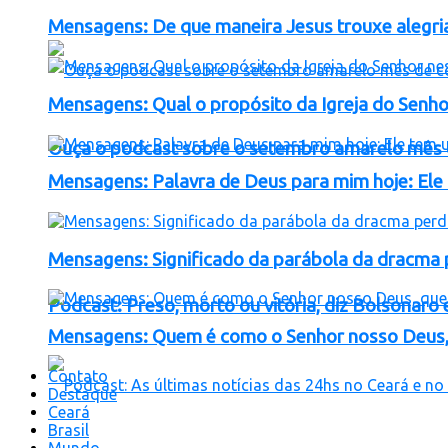
Mensagens: De que maneira Jesus trouxe alegr
Mensagens: Qual o propósito da Igreja do Senh
Ouça o podcast sobre o setembro amarelo mês 
Mensagens: Palavra de Deus para mim hoje: Ele
Mensagens: Significado da parábola da dracma 
Podcast: Preso, morto ou vitória, diz Bolsona
Mensagens: Quem é como o Senhor nosso Deus, q
Contato
Destaque
Ceará
Brasil
Mundo