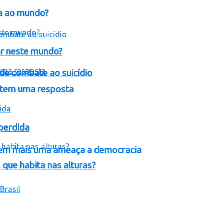
ia ao mundo?
or neste mundo?
de combate ao suicídio
 tem uma resposta
perdida
ro em mais uma ameaça a democracia
ue habita nas alturas?