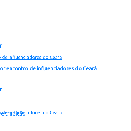
r
ior encontro de influenciadores do Ceará
r
 e tradição