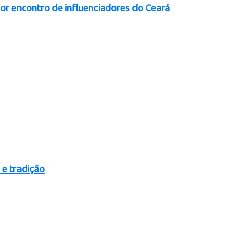
ior encontro de influenciadores do Ceará
 e tradição